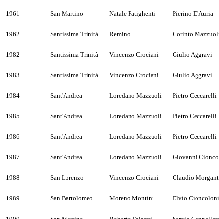
1961
San Martino
Natale Fatighenti
Pierino D'Auria
1962
Santissima Trinità
Remino
Corinto Mazzuol
1982
Santissima Trinità
Vincenzo Crociani
Giulio Aggravi
1983
Santissima Trinità
Vincenzo Crociani
Giulio Aggravi
1984
Sant'Andrea
Loredano Mazzuoli
Pietro Ceccarelli
1985
Sant'Andrea
Loredano Mazzuoli
Pietro Ceccarelli
1986
Sant'Andrea
Loredano Mazzuoli
Pietro Ceccarelli
1987
Sant'Andrea
Loredano Mazzuoli
Giovanni Cionco
1988
San Lorenzo
Vincenzo Crociani
Claudio Morgant
1989
San Bartolomeo
Moreno Montini
Elvio Cioncoloni
1990
San Martino
Roberto Falsetti
Sergio Cappellett