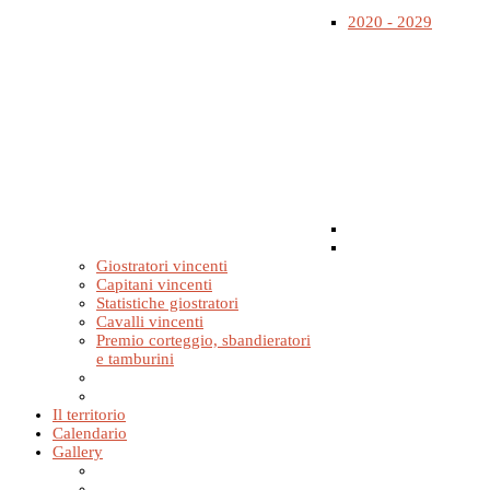
2020 - 2029
Giostratori vincenti
Capitani vincenti
Statistiche giostratori
Cavalli vincenti
Premio corteggio, sbandieratori
e tamburini
Il territorio
Calendario
Gallery