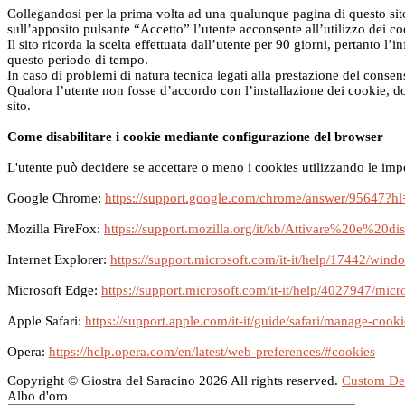
Collegandosi per la prima volta ad una qualunque pagina di questo sito,
sull’apposito pulsante “Accetto” l’utente acconsente all’utilizzo dei co
Il sito ricorda la scelta effettuata dall’utente per 90 giorni, pertanto 
questo periodo di tempo.
In caso di problemi di natura tecnica legati alla prestazione del consens
Qualora l’utente non fosse d’accordo con l’installazione dei cookie, d
sito.
Come disabilitare i cookie mediante configurazione del browser
L'utente può decidere se accettare o meno i cookies utilizzando le imp
Google Chrome:
https://support.google.com/chrome/answer/95647?h
Mozilla FireFox:
https://support.mozilla.org/it/kb/Attivare%20e%20d
Internet Explorer:
https://support.microsoft.com/it-it/help/17442/win
Microsoft Edge:
https://support.microsoft.com/it-it/help/4027947/micr
Apple Safari:
https://support.apple.com/it-it/guide/safari/manage-cook
Opera:
https://help.opera.com/en/latest/web-preferences/#cookies
Copyright ©
Giostra del Saracino
2026 All rights reserved.
Custom De
Albo d'oro