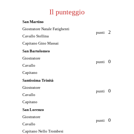
Il punteggio
San Martino
Giostratore Natale Fatighenti
2
punti
Cavallo Stellina
Capitano Gino Massai
San Bartolomeo
Giostratore
0
punti
Cavallo
Capitano
Santissima Trinità
Giostratore
0
punti
Cavallo
Capitano
San Lorenzo
Giostratore
0
punti
Cavallo
Capitano Nello Trombesi