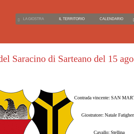
LA GIOSTRA
IL TERRITORIO
CALENDARIO
del Saracino di Sarteano del 15 ag
Contrada vincente: SAN MA
Giostratore: Natale Fatighen
Cavallo: Stellina