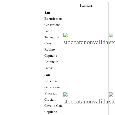
I carriera
San
Bartolomeo
Giostratore
Fabio
Tamagnini
Cavallo
Rubino
Capitano
Antonello
Patrizi
San
Lorenzo
Giostratore
Vincenzo
Crociani
Cavallo Gaia
Capitano