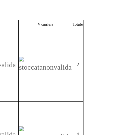
a
V carriera
Totale
2
4