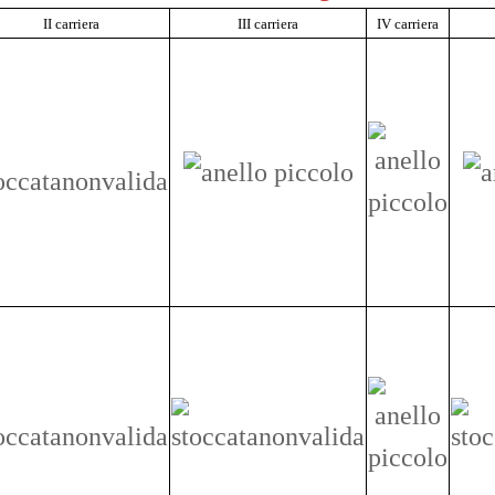
II carriera
III carriera
IV carriera