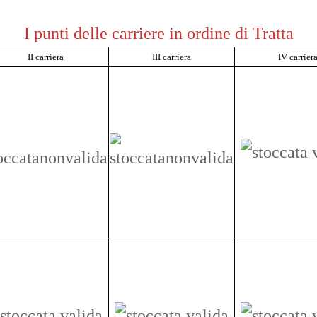
I punti delle carriere in ordine di Tratta
II carriera
III carriera
IV carrier