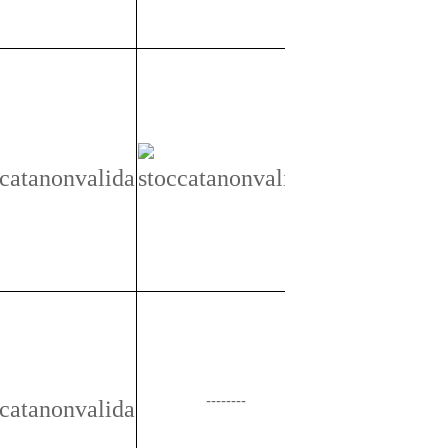
3
--------
2