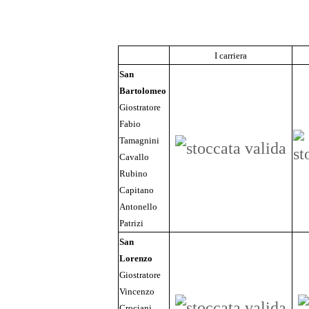
I carriera
San
Bartolomeo
Giostratore
Fabio
Tamagnini
Cavallo
Rubino
Capitano
Antonello
Patrizi
San
Lorenzo
Giostratore
Vincenzo
Crociani