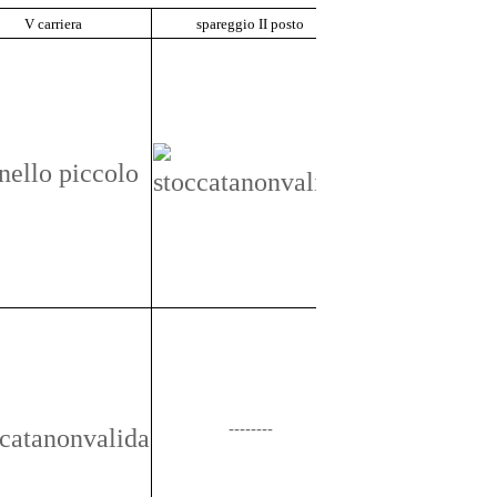
V carriera
spareggio II posto
Totale
3
--------
1