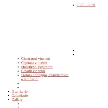
2020 - 2029
Giostratori vincenti
Capitani vincenti
Statistiche giostratori
Cavalli vincenti
Premio corteggio, sbandieratori
e tamburini
Il territorio
Calendario
Gallery