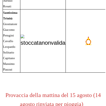
Alessio
Rosati
Santissima
Trinità
Giostratore
Giacomo
Perugini
Cavallo
Leopardo
Solitario
Capitano
Massimo
Piazzai
Provaccia della mattina del 15 agosto (14
agosto rinviata per pioggia)