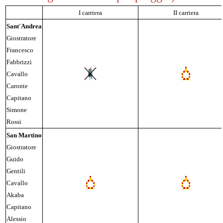
I carriera
II carriera
Sant'Andrea
Giostratore
Francesco
Fabbrizzi
Cavallo
Caronte
Capitano
Simone
Rossi
San Martino
Giostratore
Guido
Gentili
Cavallo
Akaba
Capitano
Alessio